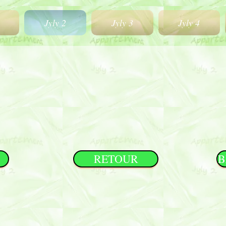
Jyly 2
Jyly 3
Jyly 4
RETOUR
B