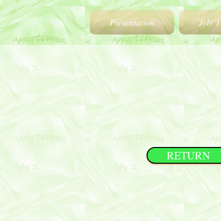
Présentation
Jyly 1
RETURN