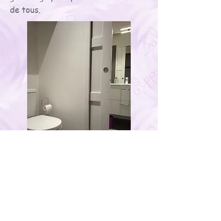
de tous.
RETURN
RETOUR