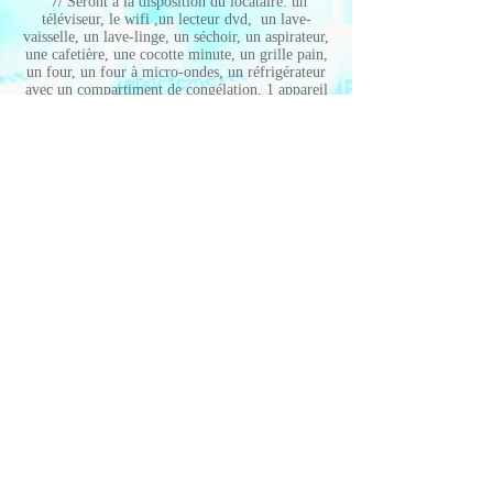
7/ Seront à la disposition du locataire: un
téléviseur, le wifi ,un lecteur dvd, un lave-
vaisselle, un lave-linge, un séchoir, un aspirateur,
une cafetière, une cocotte minute, un grille pain,
un four, un four à micro-ondes, un réfrigérateur
avec un compartiment de congélation, 1 appareil
à raclette (pierrade, grill), 1 appareil à fondue, 1
plancha, un sèche cheveux, un fer à repasser et sa
planche, une pelle à neige. Une aire de jeux se
trouve au pied du logement.
8/ Le locataire s’engage à respecter le nombre
de personnes initialement prévu sur ce contrat ;
en cas de modification il devra en informer
immédiatement le propriétaire afin d’obtenir son
accord. Dans le cas contraire, le propriétaire se
réserve le droit de remettre en cause le présent
contrat.
9/ Le ou les locataires certifient sur l'honneur
être couverts par une responsabilité civile
incluant les risques locatifs en cas de sinistre. Le
défaut d'assurance donnera lieu à des dommages
et intérêts.
Pour accord sur ces conditions et réservation de
location,