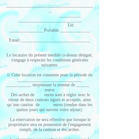
________________________________________
_
__________
_____________________________
Tél:
________________Portable:______________
Email:________________________________
Le locataire du présent meublé ci-dessus désigné,
s'engage à respecter les conditions générales
suivantes:
1/ Cette location est consentie pour la période du
______________________________
___________, moyennant la somme de ______
euros.
Des arrhes de euros sont à régler avec le
retour de deux contrats signés et acceptés, ainsi
qu’une caution de euros (rendue dans les
quinze jours qui suivent votre séjour).
La réservation ne sera effective que lorsque le
propriétaire sera en possession de l'engagement
rempli, de la caution et des arrhes.