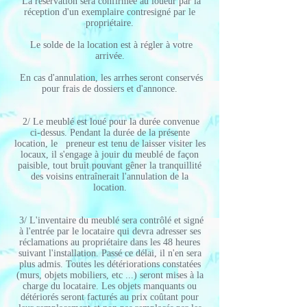
La réservation sera confirmée au loueur par la
réception d'un exemplaire contresigné par le
propriétaire.
Le solde de la location est à régler à votre
arrivée.
En cas d'annulation, les arrhes seront conservés
pour frais de dossiers et d'annonce.
2/ Le meublé est loué pour la durée convenue
ci-dessus. Pendant la durée de la présente
location, le preneur est tenu de laisser visiter les
locaux, il s'engage à jouir du meublé de façon
paisible, tout bruit pouvant gêner la tranquillité
des voisins entraînerait l'annulation de la
location.
3/ L'inventaire du meublé sera contrôlé et signé
à l'entrée par le locataire qui devra adresser ses
réclamations au propriétaire dans les 48 heures
suivant l'installation. Passé ce délai, il n'en sera
plus admis. Toutes les détériorations constatées
(murs, objets mobiliers, etc ...) seront mises à la
charge du locataire. Les objets manquants ou
détériorés seront facturés au prix coûtant pour