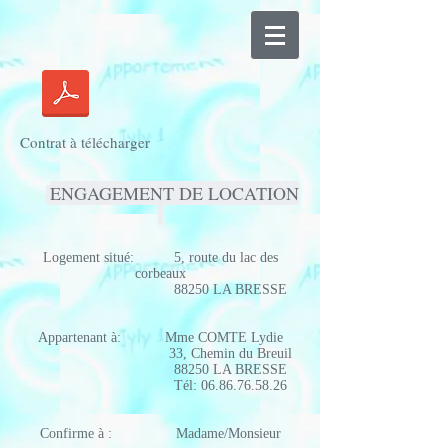
Contrat à télécharger
ENGAGEMENT DE LOCATION
Logement situé: 5, route du lac des
corbeaux
88250 LA BRESSE
Appartenant à: Mme COMTE Lydie
33, Chemin du Breuil
88250 LA BRESSE
Tél:
06.86.76.58.26
Confirme à : Madame/Monsieur