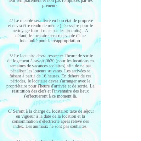
leur remplacement et non pas remplacés par les
preneurs.
4/ Le meublé sera livré en bon état de propreté
et devra être rendu de même (nécessaire pour le
nettoyage fourni mais pas les produits). A
défaut, le locataire sera redevable d'une
indemnité pour la réappropriation.
5/ Le locataire devra respecter l'heure de sortie
du logement à savoir 9h30 (pour les locations en
semaines de vacances scolaires) afin de ne pas
pénaliser les loueurs suivants. Les arrivées se
faisant à partir de 16 heures. En dehors de ces
périodes, le locataire devra s'arranger avec le
propriétaire pour l'heure d'arrivée et de sortie. La
restitution des clefs et l'inventaire des lieux
s'effectueront à ce moment là.
6/ Seront à la charge du locataire: taxe de séjour
en vigueur à la date de la location et la
consommation d'électricité après relevé des
index. Les animaux ne sont pas souhaités.