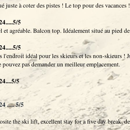
 juste à coter des pistes ! Le top pour des vacances !
.....5/5
 et agréable. Balcon top. Idéalement situé au pied des
.....5/5
l'endroit idéal pour les skieurs et les non-skieurs ! J
e pouvez pas demander un meilleur emplacement.
4....5/5
 ..... 5/5
 the ski lift, excellent stay for a five day break, def