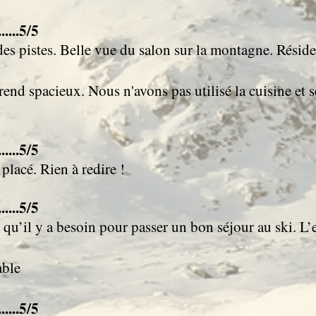
....5/5
 des pistes. Belle vue du salon sur la montagne. Rés
rend spacieux. Nous n'avons pas utilisé la cuisine et
....5/5
placé. Rien à redire !
....5/5
 qu’il y a besoin pour passer un bon séjour au ski. L’
able
....5/5