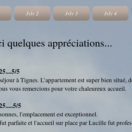
Jyly 2
Jyly 3
Jyly 4
i quelques appréciations...
5....5/5
éjour à Tignes. L’appartement est super bien situé, d
nous vous remercions pour votre chaleureux accueil.
.....5/5
sonnes, l'emplacement est exceptionnel.
 parfaite et l'accueil sur place par Lucille fut profes