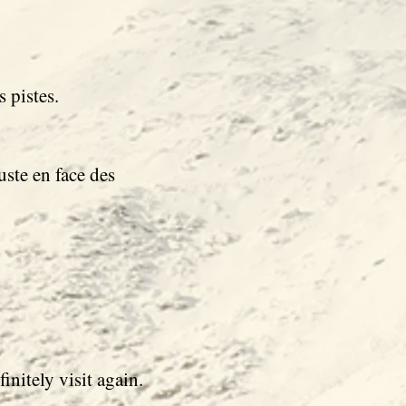
 pistes.
uste en face des
initely visit again.