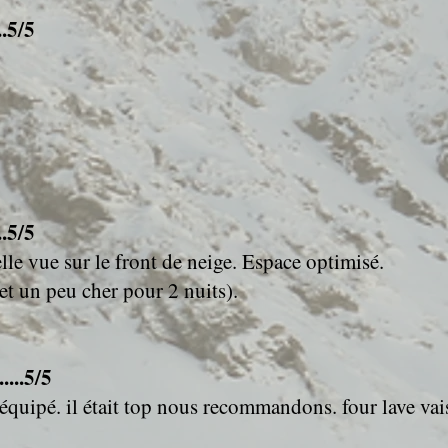
..5/5
..5/5
lle vue sur le front de neige. Espace optimisé.
(et un peu cher pour 2 nuits).
....5/5
 équipé. il était top nous recommandons. four lave vaiss