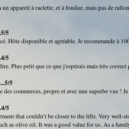
 a un appareil à raclette, et à fondue, mais pas de ral
.5/5
lacé. Hôte disponible et agréable. Je recommande à 1
.4/5
 dire. Plus petit que ce que j'espérais mais très correc
...5/5
che des commerces, propre et avec une superbe vue ! 
.4/5
tment that couldn’t be closer to the lifts. Very well-s
h as olive oil. It was a good value for us. As a family 